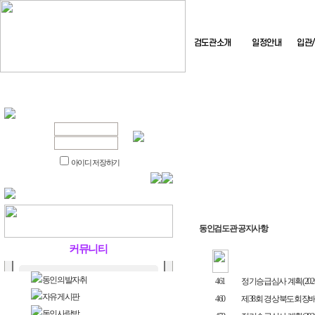
검도관소개
일정안내
입관
아이디 저장하기
동인검도관 공지사항
커뮤니티
동인의발자취
461
정기승급심사 계획(2026.7
자유게시판
460
제38회 경상북도회장배
동인사랑방