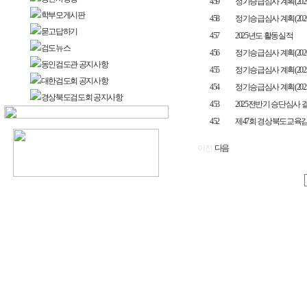
459
정기승급심사 계획(2026.5
학부모게시판
458
정기승급심사 계획(2026.3
묻고답하기
457
2025년도 활동실적
검도뉴스
456
정기승급심사 계획(2026.1
동인검도관 공지사항
455
정기승급심사 계획(2025.1
대한검도회 공지사항
454
정기승급심사 계획(2025.9
경상북도검도회 공지사항
453
2025전반기 승단심사 
452
제47회 경상북도교육
이전
다음