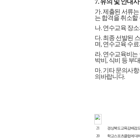
7. 유의 및 안내
가.
제출된 서류는
는
합격을 취소할 
나. 연수교육 장
다.
최종 선발된 
며, 연수교육 수
라.
연수교육비는 
박비, 식비 등 부
마.
기타 문의사항은
의바랍니다.
21
경상북도교육감배검도대
20
학교스포츠클럽에 대