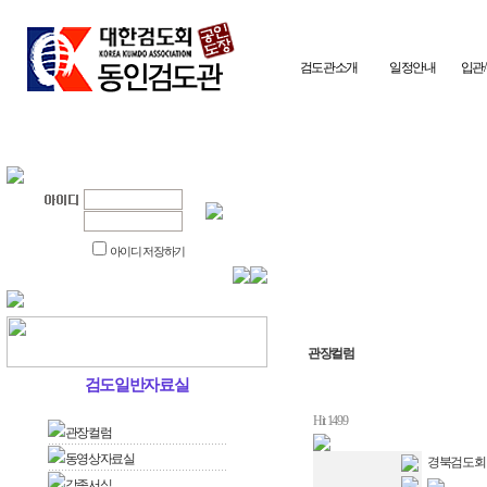
검도관소개
일정안내
입관
아이디 저장하기
관장컬럼
검도일반자료실
Hit 1499
관장컬럼
동영상자료실
경북검도회 게시
각종서식