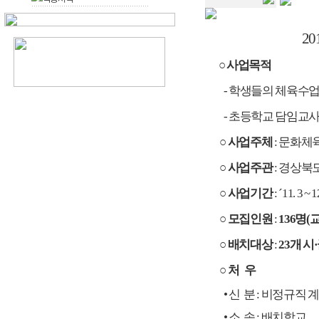
2
○ 사업목적
- 학생들의 체육수업
- 초등학교 담임교사
○ 사업주체
: 문화체
○ 사업주관
: 경상
○ 사업기간
: ´11. 3 
○ 모집인원
:
136명
○ 배치대상
:
23개 시
○ 처 우
• 신 분 : 비정규직 
• 소 속 : 배치학교