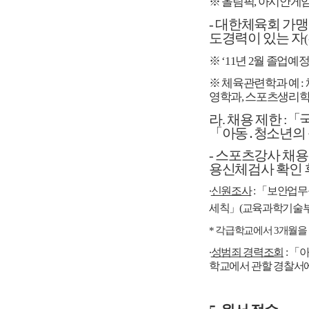
※
올림픽, 아시안게
-
대한체육회 가맹
도경력이 있는 자
※ ‘11년 2월 졸업
※ 체육관련학과 예 :
영학과, 스포츠생리학
라. 채용 제한 :
「국
「아동․청소년의 
-
스포츠강사 채용 
용신체검사
확인 
∙
신원조사
:
「보안업무규정
세칙」(교육과학기술부령 제1
*
각급학교에서 3개월을
∙
성범죄 경력조회
:
「아
학교에서 관할 경찰서