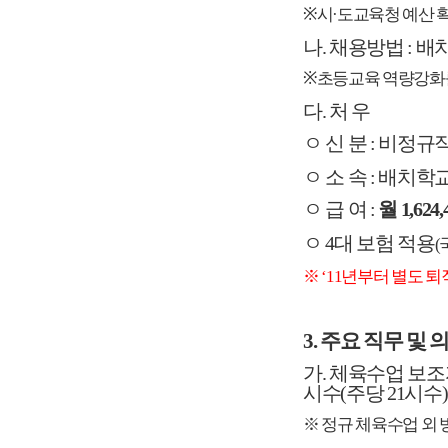
※
시·도교육청 예산 
나. 채용방법 : 
※
초등교육 역량강화를
다
. 처 우
ㅇ 신 분 : 비정
ㅇ 소 속 : 배치학
ㅇ 급 여 :
월 1,624
ㅇ
4대 보험 적용
(
※ ‘11년부터 별도 
3. 주요 직무 및 
가.
체육수업 보조
시수(주당 21시수
※ 정규 체육수업 외