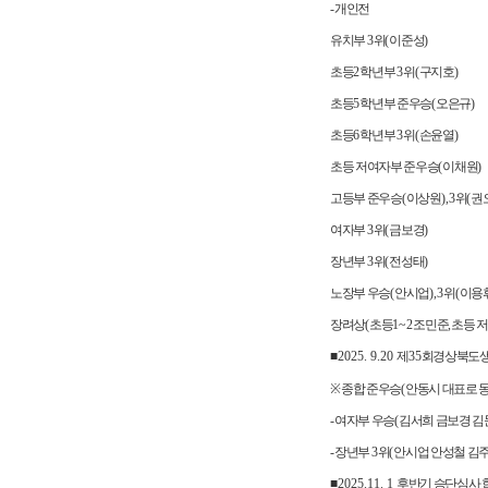
-
개인전
유치부
3
위
(
이준성
)
초등
2
학년부
3
위
(
구지호
)
초등
5
학년부 준우승
(
오은규
)
초등
6
학년부
3
위
(
손윤열
)
초등 저여자부 준우승
(
이채원
)
고등부 준우승
(
이상원
),3
위
(
권
여자부
3
위
(
금보경
)
장년부
3
위
(
전성태
)
노장부 우승
(
안시업
),3
위
(
이용
장려상
(
초등
1~2
조민준
,
초등 
■
2025. 9.20
제
35
회경상북도생
※
종합 준우승
(
안동시 대표로 
-
여자부 우승
(
김서희 금보경 김
-
장년부
3
위
(
안시업 안성철 김
■
2025.11. 1
후반기 승단심사 