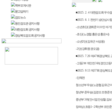
학부모게시판
묻고답하기
■
2025. 2. 4
대한검도회 우수검
검도뉴스
■
2025. 6. 1
전반기 승단심사 
동인검도관 공지사항
-
소년초단
(
권희준 이수민 석기
대한검도회 공지사항
-
초 단
(
노경협 홍은성 홍은서
)
경상북도검도회 공지사항
-
소년
2
단
(
김유근 서성용
)
-2
단
(
강휘원 권오겸
)
■
2025. 7.20
제
47
회경상북도 
-
고등
2
부 개인전
3
위
(
경안고등
■
2025. 9.13
제
37
회 경상북도
-
단체전
청소년부 우승
(
노경협 김유근 
청년부 준우승
(
김경오 조현준 
중년부
3
위
(
안시업 안성철 김보
장려상
(
초등
1~2
학년부 조민준