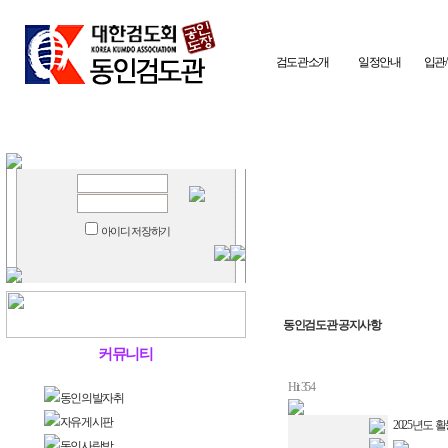
검도관소개
일정안내
입관
아이디 저장하기
동인검도관 공지사항
커뮤니티
Hit 354
동인의발자취
자유게시판
2025년도 
동인사랑방