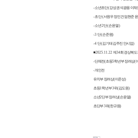
-
소년초단
(
강성권 석광용 이채
-
초 단
(
서원우 정민건 엄현준 
-
소년
2
단
(
손윤열
)
-3
단
(
손준원
)
-4
단
(
김기태 김주진 안시업
)
■
2025.11.22
제
34
회 경상북도
-
단체전
(
초등
5
학년부 장려상
(
-
개인전
유치부 장려상
(
이준성
)
초등
1
학년부
3
위
(
김도원
)
소년
2
단부 장려상
(
손윤열
)
초단부
3
위
(
한규원
)