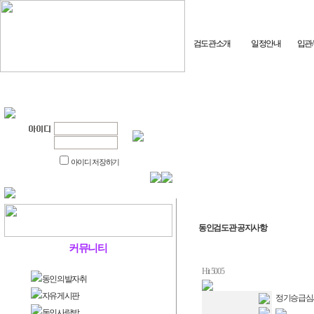
검도관소개
일정안내
입관
아이디 저장하기
동인검도관 공지사항
커뮤니티
Hit 5005
동인의발자취
자유게시판
정기승급심사 계
동인사랑방