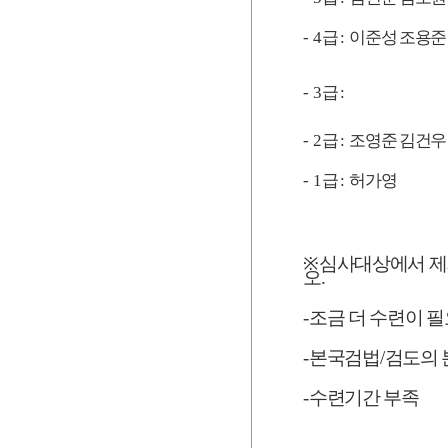
- 4
급
:
이준성 조용준
- 3
급
:
- 2
급
:
조영준 김건우
- 1
급
:
허가영
※
심사대상에서 제
오
.
-
조금 더 수련이 
-
본국검법
/
검도의 
-
수련기간 부족