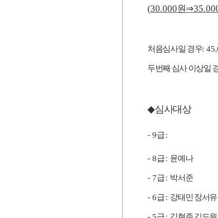
(30.000
원
⇒
35.00
처음심사일 경우
: 45
두번째 심사 이상일 
◆
심사대상
- 9
급
:
- 8
급
:
윤예나
- 7
급
:
박서준
- 6
급
:
강태민 장서유
- 5
급
:
김현준 김도원