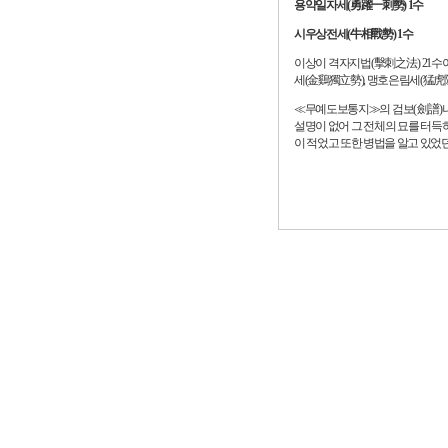
용약일자세(勇躍一刺勢) 1수
시우상전세(牛相戰勢) 1수
이상이 격자지법(擊刺之法) 21수이
세(金鷄獨立勢), 맹호은림세(猛虎隱
≪무예도보통지≫의 검보(劍譜)나 
설명이 없어 그 전체의 묘를 터득
이 적었고 또한 병법을 알고 있었던