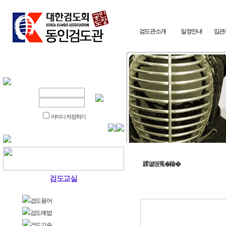
검도관소개
일정안내
입관
아이디 저장하기
蹂멸뎅寃�踰�
검도교실
검도용어
검도예법
검도기술