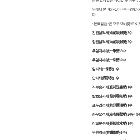
는 전일의 말은 거짓말이다 하니, 
위에서 본 바와 같이 <본국검법
다.
<본국검법>은 모두 33세(勢)로 이루
진전살적세(進前殺賊勢) 3수
향전살적세(向前殺賊勢) 2수
후일격세(後一擊勢) 3수
후일자세(後一刺勢) 2수
일자세(一刺勢) 1수
안자세(雁字勢) 1수
직부송서세(直符送書勢) 1수
발초심사세(發艸尋蛇勢) 1수
표두압정세(豹頭壓頂勢) 1수
좌우요격세(左右腰擊勢) 2수(각1수
장교분수세(長蛟噴水勢) 1수)
우찬격세(右鑽擊勢) 1수)