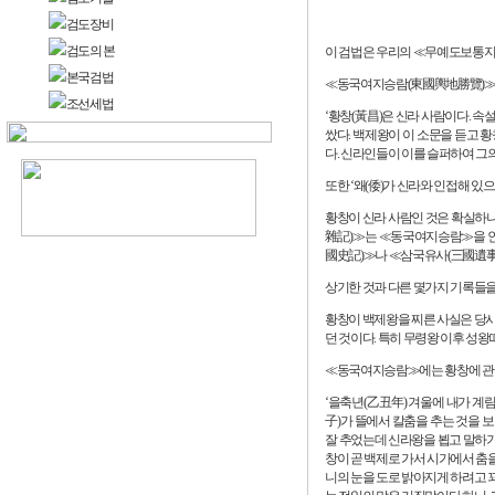
검도장비
검도의 본
이 검법은 우리의 ≪무예도보통지(
본국검법
≪동국여지승람(東國輿地勝覽)≫에 
조선세법
‘황창(黃昌)은 신라 사람이다. 
쌌다. 백제왕이 이 소문을 듣고 
다. 신라인들이 이를 슬퍼하여 그
또한 ‘왜(倭)가 신라와 인접해 있
황창이 신라 사람인 것은 확실하나
雜記)≫는 ≪동국여지승람≫을 인
國史記)≫나 ≪삼국유사(三國遺事)
상기한 것과 다른 몇가지 기록들을
황창이 백제왕을 찌른 사실은 당시
던 것이다. 특히 무령왕 이후 성왕
≪동국여지승람≫에는 황창에 관한 
‘을축년(乙丑年) 겨울에 내가 계림
子)가 뜰에서 칼춤을 추는 것을 보
잘 추었는데 신라왕을 뵙고 말하기
창이 곧 백제로 가서 시가에서 춤
니의 눈을 도로 밝아지게 하려고 