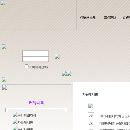
검도관소개
일정안내
입관
아이디 저장하기
자유게시판
커뮤니티
동인의발자취
257
2018 대한체육회 공모
자유게시판
256
대한체육회 공모사업 
동인사랑방