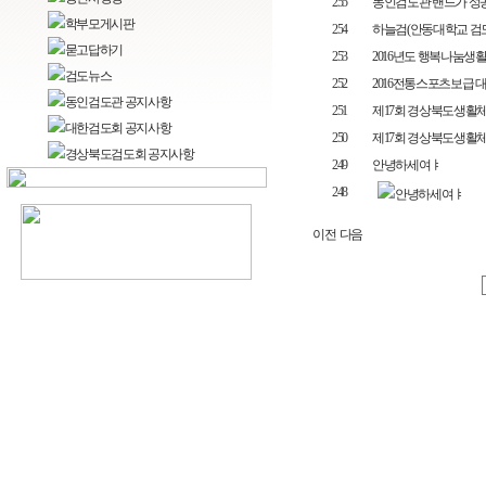
255
동인검도관 밴드가 성
학부모게시판
254
하늘검(안동대학교 검
묻고답하기
253
2016년도 행복나눔생활
검도뉴스
252
2016전통스포츠보급 대
동인검도관 공지사항
251
제17회 경상북도생활체
대한검도회 공지사항
250
제17회 경상북도생활체
경상북도검도회 공지사항
249
안녕하세여ㅑ
248
안녕하세여ㅑ
이전
다음