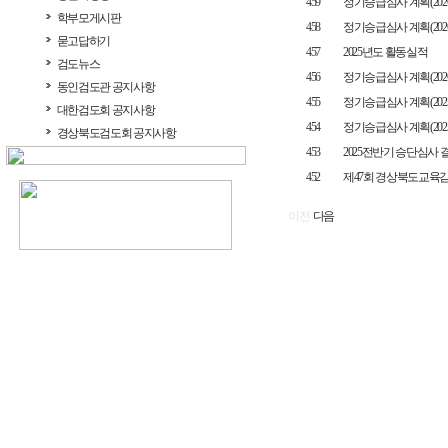
459
정기승급심사 계획(2026.5
학부모게시판
458
정기승급심사 계획(2026.3
묻고답하기
457
2025년도 활동실적
검도뉴스
456
정기승급심사 계획(2026.1
동인검도관 공지사항
455
정기승급심사 계획(2025.1
대한검도회 공지사항
454
정기승급심사 계획(2025.9
경상북도검도회 공지사항
453
2025전반기 승단심사 
452
제47회 경상북도교육
이전
다음