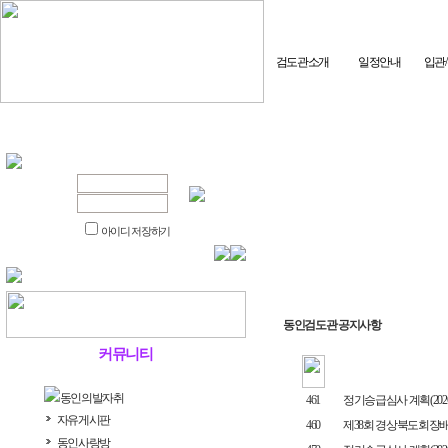
검도관소개
일정안내
입관
아이디 저장하기
동인검도관 공지사항
커뮤니티
동인의발자취
461
정기승급심사 계획(2026.7
자유게시판
460
제38회 경상북도회장배
동인사랑방