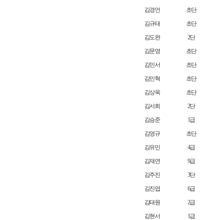
김경언
초단
김규태
초단
김도완
2단
김문영
초단
김민서
초단
김민혁
초단
김상욱
초단
김서희
2단
김승준
1급
김영규
초단
김유민
4급
김재연
9급
김주진
3단
김진엽
6급
김태원
2급
김현서
1급