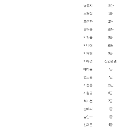
남윤지
초단
노경협
1급
도주환
2단
류혁규
초단
박건률
9급
박나현
초단
박재형
9급
박해경
신입관원
배하율
7급
변도윤
2단
서성용
초단
서원규
6급
석기선
2급
손예리
1급
송인수
1급
신채운
4급