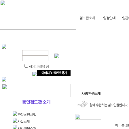
검도관소개
일정안내
입관
아이디 저장하기
사범/관원소개
동인검도관 소개
관장님 인사말
시설소개
이 름 : 
사범/관원소개