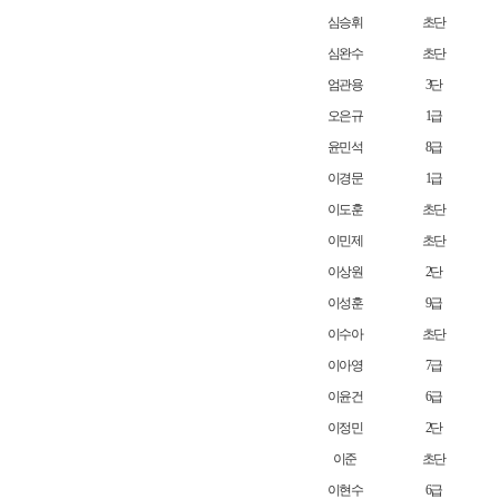
심승휘
초단
심완수
초단
엄관용
3단
오은규
1급
윤민석
8급
이경문
1급
이도훈
초단
이민제
초단
이상원
2단
이성훈
9급
이수아
초단
이아영
7급
이윤건
6급
이정민
2단
이준
초단
이현수
6급