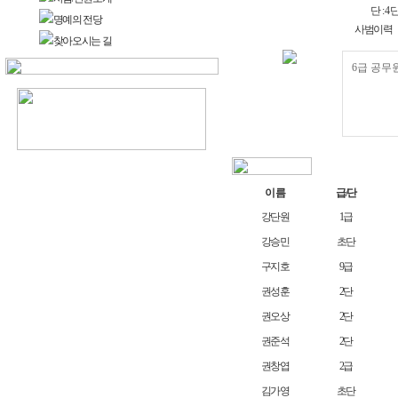
단 : 4 
명예의 전당
사범이력
찾아오시는 길
이 름
급/단
강단원
1급
강승민
초단
구지호
9급
권성훈
2단
권오상
2단
권준석
2단
권창엽
2급
김가영
초단