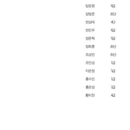
임정원
8급
장영준
초단
전성태
4단
전진우
8급
정준혁
9급
정희훈
초단
조성민
초단
조인성
1급
지은정
5급
홍수민
1급
홍은성
2급
황지찬
4급