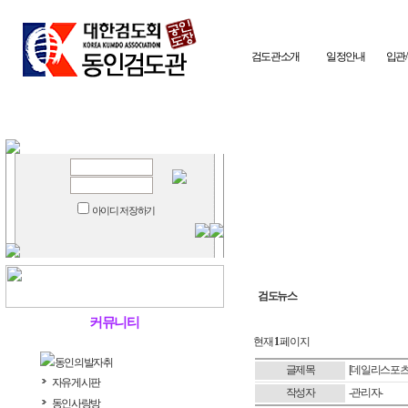
검도관소개
일정안내
입관
아이디 저장하기
검도뉴스
커뮤니티
현재
1
페이지
동인의발자취
글제목
[데일리스포츠
자유게시판
작성자
-관리자-
동인사랑방