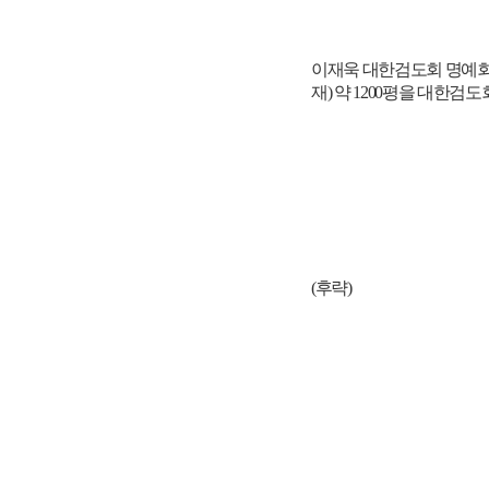
이재욱 대한검도회 명예회
재) 약 1200평을 대한검
(후략)