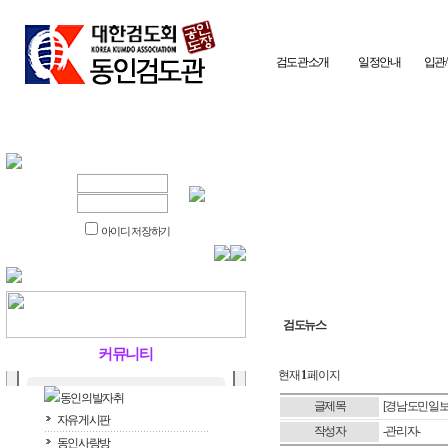
검도관소개
일정안내
입관
아이디 저장하기
검도뉴스
커뮤니티
현재
1
페이지
동인의발자취
글제목
[경남도민일보
자유게시판
작성자
-관리자-
동인사랑방