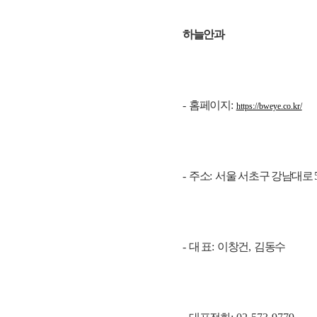
하늘안과
-
홈페이지
:
https://bweye.co.kr/
-
주소
:
서울 서초구 강남대로
-
대 표
:
이창건
,
김동수