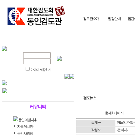
검도관소개
일정안내
입관
아이디 저장하기
검도뉴스
커뮤니티
현재
1
페이지
동인의발자취
글제목
하늘안과 업
자유게시판
작성자
-관리자-
동인사랑방