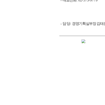
-
대표전화
: 02-573-9779
-
담 당
:
경영기획실부장 김태